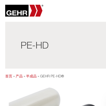
PE-HD
首页
»
产品
»
半成品
» GEHR PE-HD®