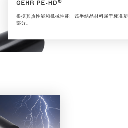
®
GEHR PE-HD
根据其热性能和机械性能，该半结晶材料属于标准
部分。