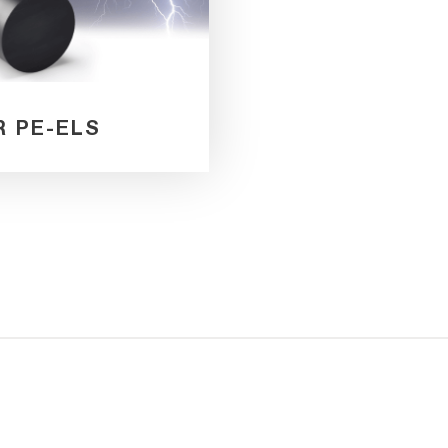
R PE-ELS