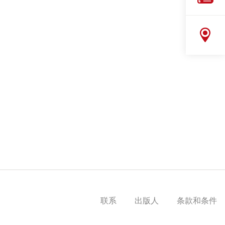
联系
出版人
条款和条件