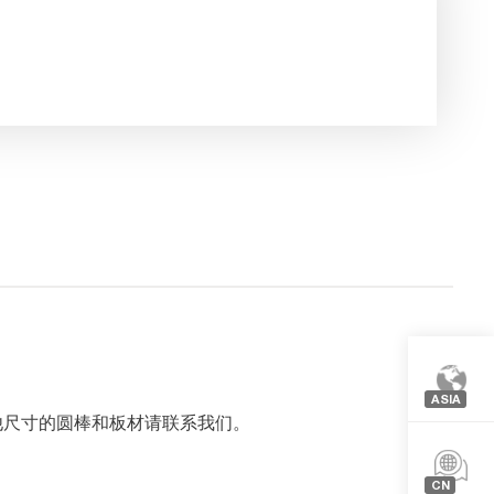
ASIA
他尺寸的圆棒和板材请联系我们。
欧洲
北美
CN