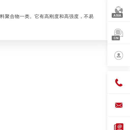
ASIA
塑料聚合物一类。它有高刚度和高强度，不易
欧洲
北美
CN
亚洲
简体
中文
登录
下载
管理